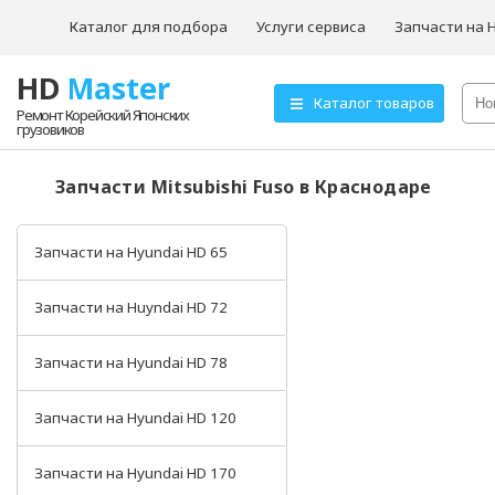
Каталог для подбора
Услуги сервиса
Запчасти на 
HD
Master
О компании
Каталог товаров
Ремонт Корейский Японских
грузовиков
Товары для ТО
Hyundai HD72
Запчасти Mitsubishi Fuso в Краснодаре
Hyundai HD78
Запчасти на Hyundai HD 65
Запчасти на Huyndai HD 72
Запчасти на Hyundai HD 78
Запчасти на Hyundai HD 120
Запчасти на Hyundai HD 170