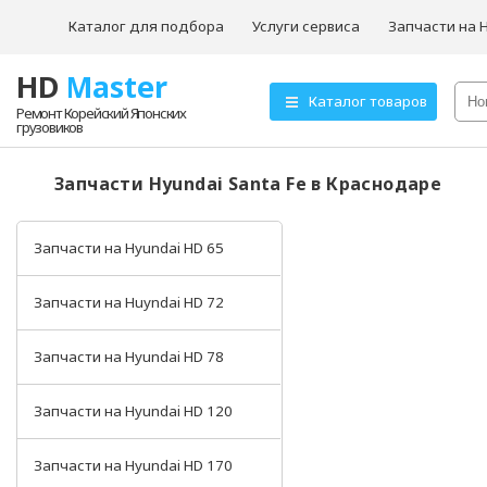
Каталог для подбора
Услуги сервиса
Запчасти на 
HD
Master
О компании
Каталог товаров
Ремонт Корейский Японских
грузовиков
Товары для ТО
Hyundai HD72
Запчасти Hyundai Santa Fe в Краснодаре
Hyundai HD78
Запчасти на Hyundai HD 65
Запчасти на Huyndai HD 72
Запчасти на Hyundai HD 78
Запчасти на Hyundai HD 120
Запчасти на Hyundai HD 170