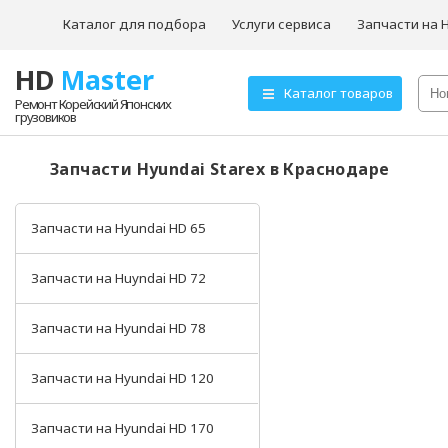
Каталог для подбора
Услуги сервиса
Запчасти на 
HD
Master
О компании
Каталог товаров
Ремонт Корейский Японских
грузовиков
Товары для ТО
Hyundai HD72
Запчасти Hyundai Starex в Краснодаре
Hyundai HD78
Запчасти на Hyundai HD 65
Запчасти на Huyndai HD 72
Запчасти на Hyundai HD 78
Запчасти на Hyundai HD 120
Запчасти на Hyundai HD 170