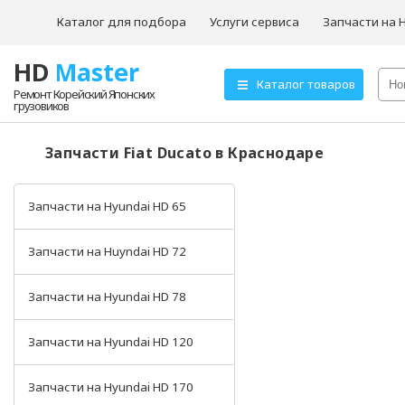
Каталог для подбора
Услуги сервиса
Запчасти на 
HD
Master
О компании
Каталог товаров
Ремонт Корейский Японских
грузовиков
Товары для ТО
Hyundai HD72
Запчасти Fiat Ducato в Краснодаре
Hyundai HD78
Запчасти на Hyundai HD 65
Запчасти на Huyndai HD 72
Запчасти на Hyundai HD 78
Запчасти на Hyundai HD 120
Запчасти на Hyundai HD 170